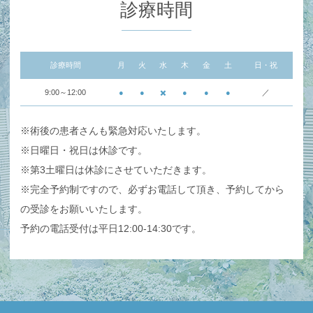
診療時間
診療時間
月
火
水
木
金
土
日・祝
9:00～12:00
●
●
✖️
●
●
●
／
※術後の患者さんも緊急対応いたします。
※日曜日・祝日は休診です。
※第3土曜日は休診にさせていただきます。
※完全予約制ですので、必ずお電話して頂き、予約してから
の受診をお願いいたします。
予約の電話受付は平日12:00-14:30です。