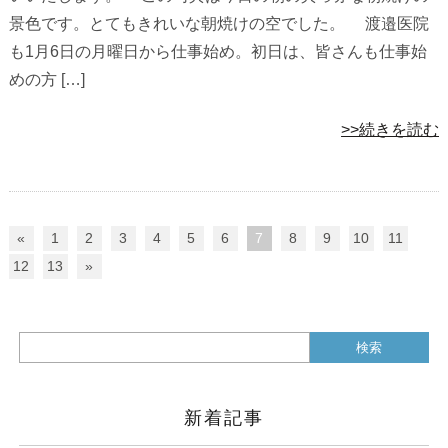
景色です。とてもきれいな朝焼けの空でした。 渡邉医院
も1月6日の月曜日から仕事始め。初日は、皆さんも仕事始
めの方 […]
>>続きを読む
«
1
2
3
4
5
6
7
8
9
10
11
12
13
»
新着記事