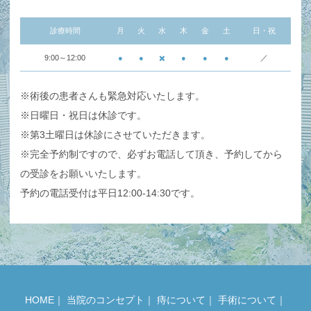
診療時間
月
火
水
木
金
土
日・祝
9:00～12:00
●
●
✖️
●
●
●
／
※術後の患者さんも緊急対応いたします。
※日曜日・祝日は休診です。
※第3土曜日は休診にさせていただきます。
※完全予約制ですので、必ずお電話して頂き、予約してから
の受診をお願いいたします。
予約の電話受付は平日12:00-14:30です。
HOME
｜
当院のコンセプト
｜
痔について
｜
手術について
｜