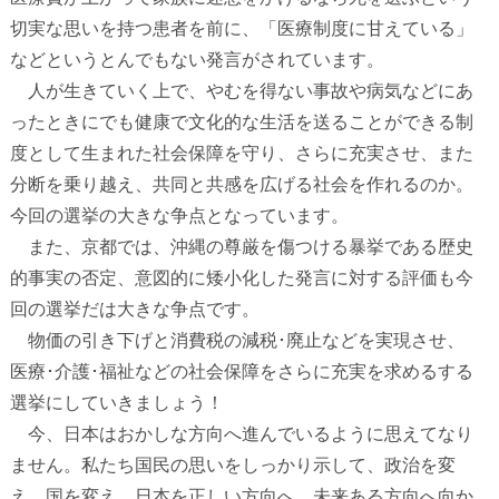
切実な思いを持つ患者を前に、「医療制度に甘えている」
などというとんでもない発言がされています。
人が生きていく上で、やむを得ない事故や病気などにあ
ったときにでも健康で文化的な生活を送ることができる制
度として生まれた社会保障を守り、さらに充実させ、また
分断を乗り越え、共同と共感を広げる社会を作れるのか。
今回の選挙の大きな争点となっています。
また、京都では、沖縄の尊厳を傷つける暴挙である歴史
的事実の否定、意図的に矮小化した発言に対する評価も今
回の選挙だは大きな争点です。
物価の引き下げと消費税の減税･廃止などを実現させ、
医療･介護･福祉などの社会保障をさらに充実を求めるする
選挙にしていきましょう！
今、日本はおかしな方向へ進んでいるように思えてなり
ません。私たち国民の思いをしっかり示して、政治を変
え、国を変え、日本を正しい方向へ、未来ある方向へ向か