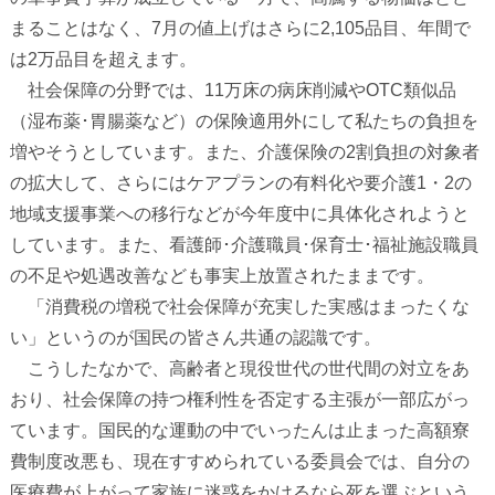
まることはなく、7月の値上げはさらに2,105品目、年間で
は2万品目を超えます。
社会保障の分野では、11万床の病床削減やOTC類似品
（湿布薬･胃腸薬など）の保険適用外にして私たちの負担を
増やそうとしています。また、介護保険の2割負担の対象者
の拡大して、さらにはケアプランの有料化や要介護1・2の
地域支援事業への移行などが今年度中に具体化されようと
しています。また、看護師･介護職員･保育士･福祉施設職員
の不足や処遇改善なども事実上放置されたままです。
「消費税の増税で社会保障が充実した実感はまったくな
い」というのが国民の皆さん共通の認識です。
こうしたなかで、高齢者と現役世代の世代間の対立をあ
おり、社会保障の持つ権利性を否定する主張が一部広がっ
ています。国民的な運動の中でいったんは止まった高額寮
費制度改悪も、現在すすめられている委員会では、自分の
医療費が上がって家族に迷惑をかけるなら死を選ぶという