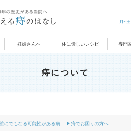
痔の治
肛門科
お
学
痔
妊婦さんへ
体に優しいレシピ
専門
痔について
誰にでもなる可能性がある病
痔でお困りの方へ