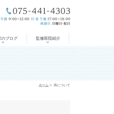
療後サポート
医の徒然日記
尻の病気
会・論文
の治療
当院のコンセプト
ドクター紹介
入院対応可能
診療案内
診療時間
アクセス
家のブログ
監修医院紹介
ホーム
>
痔について