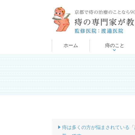
手術について
痔について
ホーム
痔のこと
痔は多くの方が悩まされている「