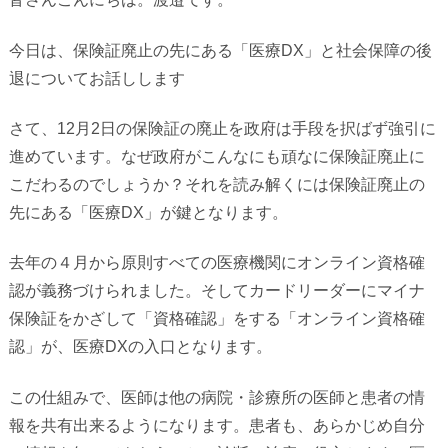
今日は、保険証廃止の先にある「医療
DX
」と社会保障の後
退についてお話しします
さて、
12
月
2
日の保険証の廃止を政府は手段を択ばず強引に
進めています。なぜ政府がこんなにも頑なに保険証廃止に
こだわるのでしょうか？それを読み解くには保険証廃止の
先にある「医療
DX
」が鍵となります。
去年の４月から原則すべての医療機関にオンライン資格確
認が義務づけられました。そしてカードリーダーにマイナ
保険証をかざして「資格確認」をする「オンライン資格確
認」が、医療
DX
の入口となります。
この仕組みで、医師は他の病院・診療所の医師と患者の情
報を共有出来るようになります。患者も、あらかじめ自分