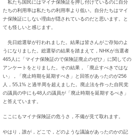
私たち国民にはマイナ保険証を押し付けているのに自分
たちの利用率は私たちの利用率より低い。自分たちはマイ
ナ保険証にしない理由が隠されているのだと思います。と
ても怪しいと感じます。
先日総選挙が行われました。結果は皆さんがご存知のよ
うになりました。総選挙の結果を踏まえて，
NHK
が当選者
465
人に「マイナ保険証ので保険証廃止のぜひ」に関しての
アンケートをとりました。その結果，「廃止すべきではな
い」，「廃止時期を延期すべき」と回答があったのが
256
人，
55,1%
と過半周を超えました。廃止法を作った自民党
の議員の中にも
48
人の議員が「廃止時期を延期するべき」
と答えています。
ここにもマイナ保険証の危うさ，不備が見て取れます。
やはり，誰が，どこで，どのような議論があったのかの記