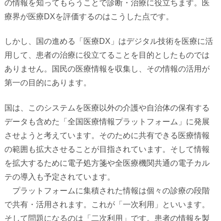
の情報を知ってもらうことで診断・治療に役立ちます。医
療界が
医療
DX
を評価するのはこうした点です。
しかし、国の進める「医療
DX
」はデジタル技術を医療に活
用して、患者の治療に役立てることを目的としたものでは
ありません。国民の医療情報を収集し、その情報の活用が
第一の目的にあります。
国は、このシステムを医療以外の介護や自治体の保有する
データも含めた
「全国医療情報プラットフォーム」に発展
させようと考えています。
そのために共有できる医療情報
の範囲も拡大させることが目指されています。
そして情報
を拡大するために電子処方箋や全医療機関共通の電子カル
テの導入も予定されています。
プラットフォームに集積された情報は個々の診療の段階
で共有・活用されます。
これが「一次利用」といいます。
そして問題になるのは「二次利用」です。患者の情報を
製