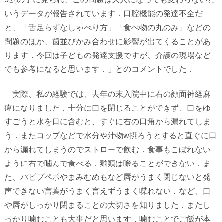
いうデータが報告されています．口腔機能の発達不全だ
と、「舌足らずなしゃべり方」「食べ物の丸のみ」などの
問題のほか、歯並びかみ合わせに影響が出てくることがあ
ります．今回は子どもの発達支援ですが、介護の現場など
でも参考になると思います．」とのコメントでした．
実際、私の経験では、去年の末入院中に右の顔面神経麻
痺になりました．十分に口を閉じることができず、口をゆ
すごうと水を口に含むと、すぐに右の口角から漏れてしま
う．またコップなどで水分や汁物w摂ろうとすると直ぐに口
から漏れてしまうのでストローで飲む．食事もこぼれない
ように右で噛んで食べる．麺類は啜ることができない．ま
た、パピプペポやまみむめもなど唇がうまく閉じないと発
声できない言葉がうまく言えずうまく喋れない．など、口
や唇がしっかり閉まることの大切さを知りました．またし
っかり噛むことも大事だと思います．噛むことでご飯が本