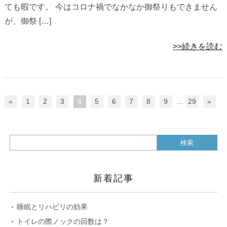
ても暇です。 今はコロナ禍でなかなか御祭りもできません
が、御祭 […]
>>続きを読む
«
1
2
3
4
5
6
7
8
9
…
29
»
新着記事
睡眠とリハビリの効果
トイレの際ノックの回数は？