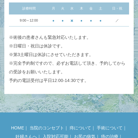
診療時間
月
火
水
木
金
土
日・祝
9:00～12:00
●
●
✖️
●
●
●
／
※術後の患者さんも緊急対応いたします。
※日曜日・祝日は休診です。
※第3土曜日は休診にさせていただきます。
※完全予約制ですので、必ずお電話して頂き、予約してから
の受診をお願いいたします。
予約の電話受付は平日12:00-14:30です。
HOME
｜
当院のコンセプト
｜
痔について
｜
手術について
｜
妊婦さんへ
｜
入院対応可能
｜
お尻の病気
｜
痔の治療
｜