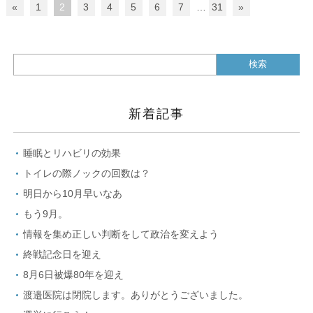
«
1
2
3
4
5
6
7
…
31
»
新着記事
睡眠とリハビリの効果
トイレの際ノックの回数は？
明日から10月早いなあ
もう9月。
情報を集め正しい判断をして政治を変えよう
終戦記念日を迎え
8月6日被爆80年を迎え
渡邉医院は閉院します。ありがとうございました。