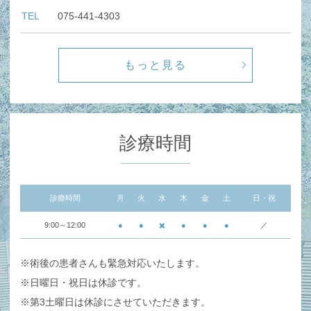
TEL
075-441-4303
もっと見る
診療時間
診療時間
月
火
水
木
金
土
日・祝
9:00～12:00
●
●
✖️
●
●
●
／
※術後の患者さんも緊急対応いたします。
※日曜日・祝日は休診です。
※第3土曜日は休診にさせていただきます。