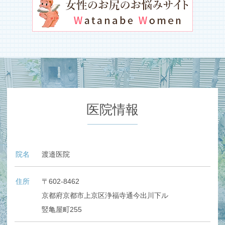
医院情報
院名
渡邉医院
住所
〒602-8462
京都府京都市上京区浄福寺通今出川下ル
竪亀屋町255