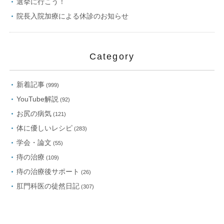
選挙に行こう！
院長入院加療による休診のお知らせ
Category
新着記事
(999)
YouTube解説
(92)
お尻の病気
(121)
体に優しいレシピ
(283)
学会・論文
(55)
痔の治療
(109)
痔の治療後サポート
(26)
肛門科医の徒然日記
(307)