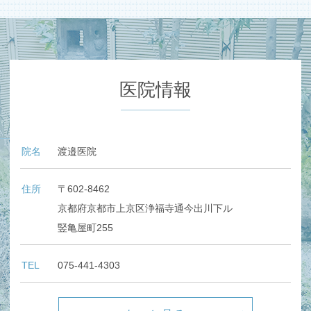
医院情報
院名
渡邉医院
住所
〒602-8462
京都府京都市上京区浄福寺通今出川下ル
竪亀屋町255
TEL
075-441-4303