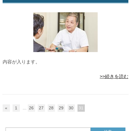
内容が入ります。
>>続きを読む
«
1
…
26
27
28
29
30
31