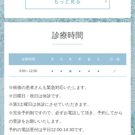
もっと見る
診療時間
診療時間
月
火
水
木
金
土
日・祝
9:00～12:00
●
●
✖️
●
●
●
／
※術後の患者さんも緊急対応いたします。
※日曜日・祝日は休診です。
※第3土曜日は休診にさせていただきます。
※完全予約制ですので、必ずお電話して頂き、予約してから
の受診をお願いいたします。
予約の電話受付は平日12:00-14:30です。