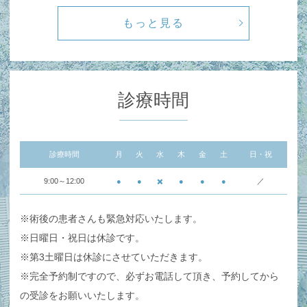
もっと見る
診療時間
診療時間
月
火
水
木
金
土
日・祝
9:00～12:00
●
●
✖️
●
●
●
／
※術後の患者さんも緊急対応いたします。
※日曜日・祝日は休診です。
※第3土曜日は休診にさせていただきます。
※完全予約制ですので、必ずお電話して頂き、予約してから
の受診をお願いいたします。