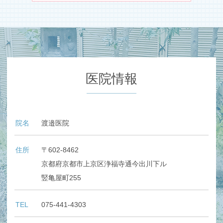
医院情報
院名
渡邉医院
住所
〒602-8462
京都府京都市上京区浄福寺通今出川下ル
竪亀屋町255
TEL
075-441-4303