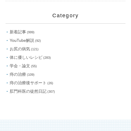
Category
新着記事
(999)
YouTube解説
(92)
お尻の病気
(121)
体に優しいレシピ
(283)
学会・論文
(55)
痔の治療
(109)
痔の治療後サポート
(26)
肛門科医の徒然日記
(307)