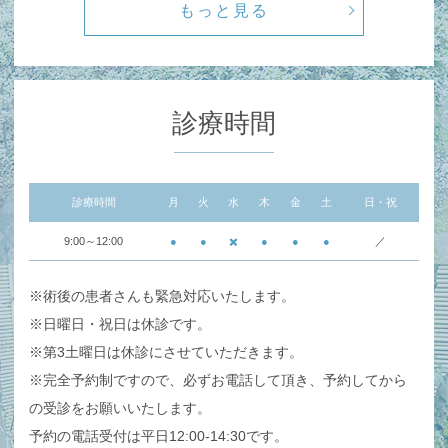
もっと見る
診療時間
診療時間
月
火
水
木
金
土
日・祝
9:00～12:00
●
●
✖️
●
●
●
／
※術後の患者さんも緊急対応いたします。
※日曜日・祝日は休診です。
※第3土曜日は休診にさせていただきます。
※完全予約制ですので、必ずお電話して頂き、予約してから
の受診をお願いいたします。
予約の電話受付は平日12:00-14:30です。