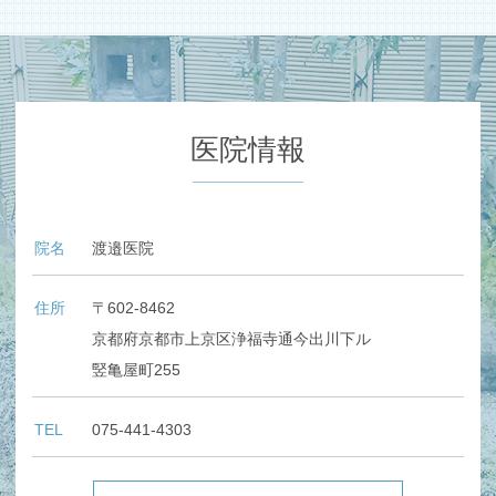
医院情報
院名
渡邉医院
住所
〒602-8462
京都府京都市上京区浄福寺通今出川下ル
竪亀屋町255
TEL
075-441-4303