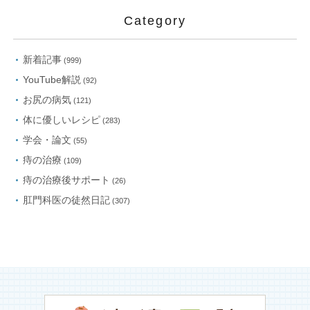
Category
新着記事
(999)
YouTube解説
(92)
お尻の病気
(121)
体に優しいレシピ
(283)
学会・論文
(55)
痔の治療
(109)
痔の治療後サポート
(26)
肛門科医の徒然日記
(307)