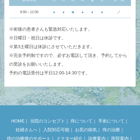
9:00～12:00
●
●
✖️
●
●
●
／
※術後の患者さんも緊急対応いたします。
※日曜日・祝日は休診です。
※第3土曜日は休診にさせていただきます。
※完全予約制ですので、必ずお電話して頂き、予約してから
の受診をお願いいたします。
予約の電話受付は平日12:00-14:30です。
HOME
｜
当院のコンセプト
｜
痔について
｜
手術について
｜
妊婦さんへ
｜
入院対応可能
｜
お尻の病気
｜
痔の治療
｜
痔の治療後のサポート
｜
ドクター紹介
｜
診療案内
｜
医院案内
｜