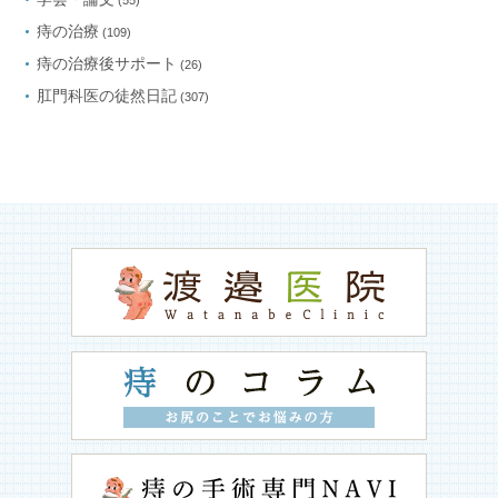
(55)
痔の治療
(109)
痔の治療後サポート
(26)
肛門科医の徒然日記
(307)