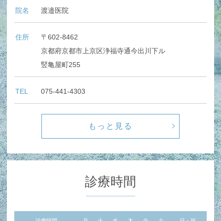
院名
渡邉医院
住所
〒602-8462
京都府京都市上京区浄福寺通今出川下ル
竪亀屋町255
TEL
075-441-4303
もっと見る
診療時間
診療時間
月
火
水
木
金
土
日・祝