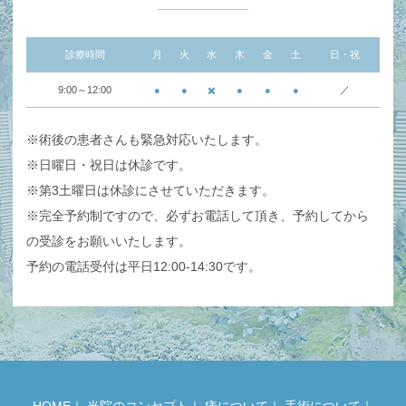
診療時間
月
火
水
木
金
土
日・祝
9:00～12:00
●
●
✖️
●
●
●
／
※術後の患者さんも緊急対応いたします。
※日曜日・祝日は休診です。
※第3土曜日は休診にさせていただきます。
※完全予約制ですので、必ずお電話して頂き、予約してから
の受診をお願いいたします。
予約の電話受付は平日12:00-14:30です。