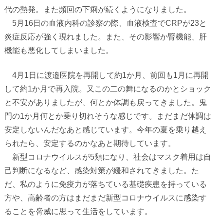
代の熱発。また頻回の下痢が続くようになりました。
5
月
16
日の血液内科の診察の際、血液検査で
CRP
が
23
と
炎症反応が強く現れました。また、その影響か腎機能、肝
機能も悪化してしまいました。
4
月
1
日に渡邉医院を再開して約
1
か月、前回も
1
月に再開
して約
1
か月で再入院。又この二の舞になるのかとショック
と不安がありましたが、何とか体調も戻ってきました。鬼
門の
1
か月何とか乗り切れそうな感じです。まだまだ体調は
安定しないんだなあと感じています。今年の夏を乗り越え
られたら、安定するのかなあと期待しています。
新型コロナウイルスが
5
類になり、社会はマスク着用は自
己判断になるなど、感染対策が緩和されてきました。た
だ、私のように免疫力が落ちている基礎疾患を持っている
方や、高齢者の方はまだまだ新型コロナウイルスに感染す
ることを脅威に思って生活をしています。