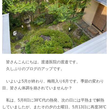
皆さんこんにちは。渡邉医院の渡邉です。
久しぶりのブログのアップです。
いよいよ
5
月が終わり、梅雨入り
6
月です。季節の変わり
目、皆さん体調を崩されていませんか？
私は、
5
月
8
日に
38
℃代の熱発、次の日には平熱まで解熱
していましたが、またその夕の土曜日、
5
月
13
日に再度
38
℃