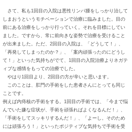
さて、私も
1
回目の入院は悪性リンパ腫をしっかり治して
しまおうというモチベーションで治療に臨みました。目の
前にある治療をしっかり行っていく。それを目標にしてい
ました。ですから、常に前向きな姿勢で治療を受けること
が出来ました。ただ、
2
回目の入院は、「どうして！」、
「再発してしまったのか？」、「案内頑張ったのにどうし
て！」といった気持ちがでて、
1
回目の入院治療よりネガテ
ィブな感情をもっての治療でした。
やはり
1
回目より、
2
回目の方が辛いと思います。
このことは、肛門の手術をした患者さんにとっても同じ
ことです。
例えば内痔核の手術をする。
1
回目の手術では、「今まで悩
んでいた嫌な症状が、手術を頑張ればよくなるんだ！」、
「手術をしてスッキリするんだ！」、「よーし。そのため
には頑張ろう！」といったポジティブな気持ちで手術を受