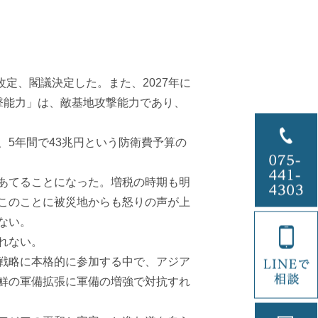
改定、閣議決定した。また、
2027
年に
撃能力」は、敵基地攻撃能力であり、
、
5
年間で
43
兆円という防衛費予算の
あてることになった。増税の時期も明
このことに被災地からも怒りの声が上
ない。
れない。
戦略に本格的に参加する中で、アジア
鮮の軍備拡張に軍備の増強で対抗すれ