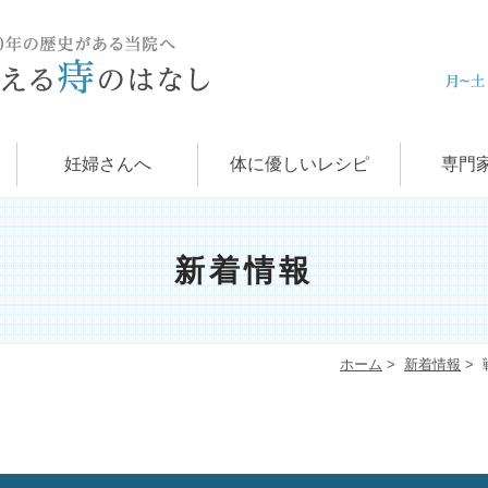
痔の治
肛門科
お
学
痔
妊婦さんへ
体に優しいレシピ
専門
新着情報
ホーム
>
新着情報
>