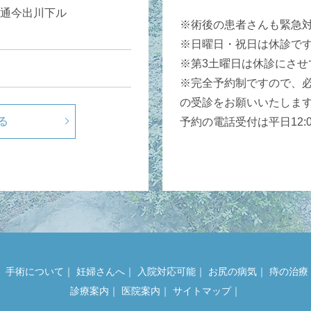
通今出川下ル
※術後の患者さんも緊急
※日曜日・祝日は休診で
※第3土曜日は休診にさせ
※完全予約制ですので、
の受診をお願いいたしま
る
予約の電話受付は平日12:00
｜
手術について
｜
妊婦さんへ
｜
入院対応可能
｜
お尻の病気
｜
痔の治療
診療案内
｜
医院案内
｜
サイトマップ
｜