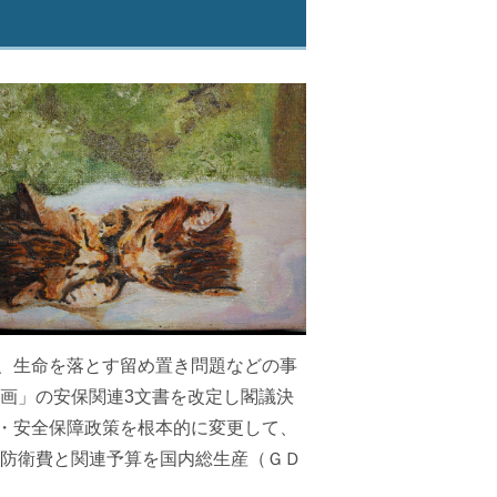
、生命を落とす留め置き問題などの事
画」の安保関連
3
文書を改定し閣議決
・安全保障政策を根本的に変更して、
防衛費と関連予算を国内総生産（ＧＤ