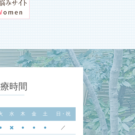
診療時間
火
水
木
金
土
日・祝
●
✖️
●
●
●
／