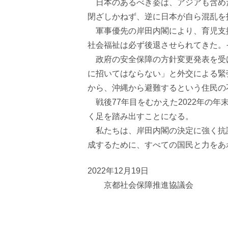
日本のあるべき姿は、アジアも含め
閉ざしかねず、逆に日本が自ら混乱を
軍事優先の岸田内閣により、育児支援
社会福祉は必ず後退させられてきた。
政府の安全保障の方針変更発表を受
に招いてはならない」と外交による緊
から、沖縄から避難するという住民の
戦後
77
年目をむかえた
2022
年の年
く足を踏み出すことになる。
私たちは、岸田内閣の決定に強く抗
成するために、すべての国民と力をあ
2022年
12
月
19
日
京都社会保障推進協議会
議長 渡邉