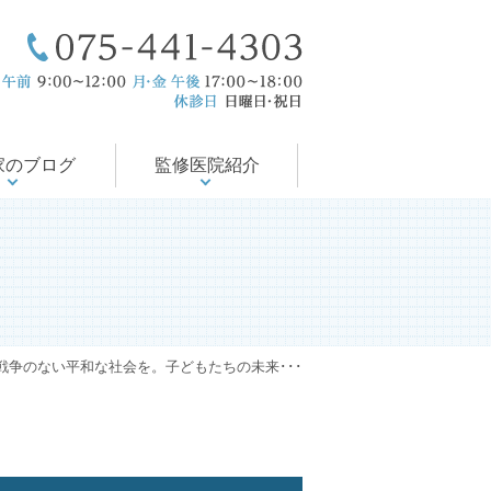
療後サポート
医の徒然日記
尻の病気
会・論文
の治療
当院のコンセプト
ドクター紹介
入院対応可能
診療案内
診療時間
アクセス
家のブログ
監修医院紹介
戦争のない平和な社会を。子どもたちの未来･･･