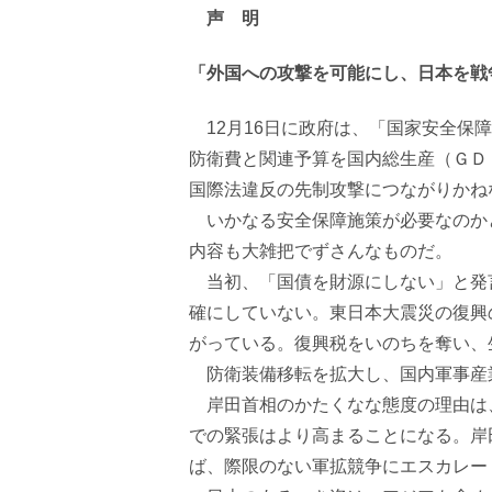
声 明
「外国への攻撃を可能にし、日本を戦
12月
16
日に政府は、「国家安全保障
防衛費と関連予算を国内総生産（ＧＤ
国際法違反の先制攻撃につながりかね
いかなる安全保障施策が必要なのか
内容も大雑把でずさんなものだ。
当初、「国債を財源にしない」と発
確にしていない。東日本大震災の復興
がっている。復興税をいのちを奪い、
防衛装備移転を拡大し、国内軍事産
岸田首相のかたくなな態度の理由は
での緊張はより高まることになる。岸
ば、際限のない軍拡競争にエスカレー