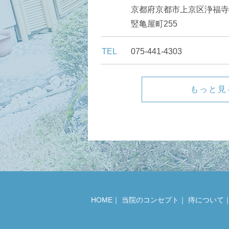
京都府京都市上京区浄福寺
竪亀屋町255
TEL
075-441-4303
もっと見
HOME
｜
当院のコンセプト
｜
痔について