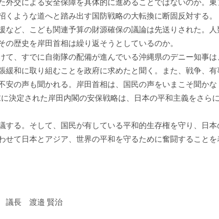
た外交による安全保障を具体的に進めることではないのか。東
招くような道へと踏み出す国防戦略の大転換に断固反対する。
など、こども関連予算の財源確保の議論は先送りされた。人
その歴史を岸田首相は繰り返そうとしているのか。
けて、すでに自衛隊の配備が進んでいる沖縄県のデニー知事は
張緩和に取り組むことを政府に求めたと聞く。また、戦争、有
不安の声も聞かれる。岸田首相は、国民の声をいまこそ聞かな
末に決定された岸田内閣の安保戦略は、日本の平和主義をさら
議する。そして、国民が有している平和的生存権を守り、日本
わせて日本とアジア、世界の平和を守るために奮闘することを
 賢治