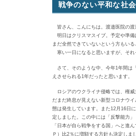
戦争のない平和な社
皆さん、こんにちは。渡邉医院の渡
明日はクリスマスイブ。予定や準備
まだ全然できていないという方もいる
寒い一日になると思いますが、それ
さて、そのような中、今年
1
年間は
えさせられる
1
年だったと思います。
ロシアのウクライナ侵略では、権威
だまだ終息が見えない新型コロナウイ
態は発生しています。また12月
16
日に
定しました。この中には「反撃能力」
「日本が自ら戦争をする国」へと
Ｐ）比
2
％に増額する方針も決定しま