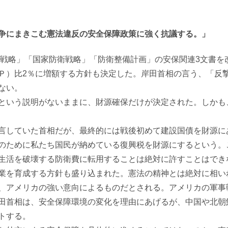
争にまきこむ憲法違反の安全保障政策に強く抗議する。」
戦略」「国家防衛戦略」「防衛整備計画」の安保関連
3
文書を
Ｐ）比
2
％に増額する方針も決定した。岸田首相の言う、「反
ない。
という説明がないままに、財源確保だけが決定された。しかも
言していた首相だが、最終的には戦後初めて建設国債を財源に
のために私たち国民が納めている復興税を財源にするという。
生活を破壊する防衛費に転用することは絶対に許すことはでき
業を育成する方針も盛り込まれた。憲法の精神とは絶対に相い
、アメリカの強い意向によるものだとされる。アメリカの軍事
田首相は、安全保障環境の変化を理由にあげるが、中国や北朝
トする。