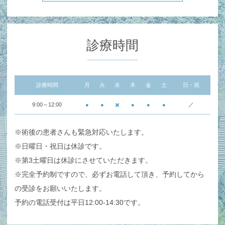
診療時間
診療時間
月
火
水
木
金
土
日・祝
9:00～12:00
●
●
✖️
●
●
●
／
※術後の患者さんも緊急対応いたします。
※日曜日・祝日は休診です。
※第3土曜日は休診にさせていただきます。
※完全予約制ですので、必ずお電話して頂き、予約してから
の受診をお願いいたします。
予約の電話受付は平日12:00-14:30です。