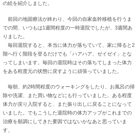
の絵を紹介しました。
前回の地固療法が終わり、今回の自家血幹移植を行うま
での間、いつもは
1
週間程度の一時退院でしたが、
3
週間あ
りました。
毎回退院すると、本当に体力が落ちていて、家に帰ると
2
階へ行く階段を登るだけでも「ハアハア、ゼイゼイ」とな
ってしまいます。毎回の退院時はその落ちてしまった体力
をある程度元の状態に戻すように頑張っていました。
毎朝、約
2
時間程度のウォーキングをしたり、お風呂の掃
除や洗濯、また買い物などにも行っていました。ある程度
体力が戻り入院すると、また振り出しに戻ることになって
いました。でもこうした退院時の体力アップがこれまでの
治療を順調にしてきた要因ではないかなあと思っていま
す。