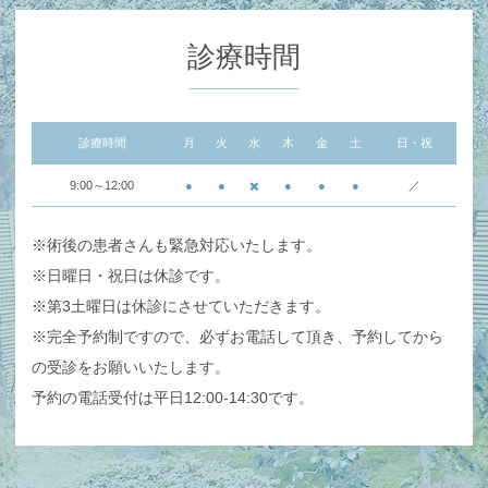
診療時間
診療時間
月
火
水
木
金
土
日・祝
9:00～12:00
●
●
✖️
●
●
●
／
※術後の患者さんも緊急対応いたします。
※日曜日・祝日は休診です。
※第3土曜日は休診にさせていただきます。
※完全予約制ですので、必ずお電話して頂き、予約してから
の受診をお願いいたします。
予約の電話受付は平日12:00-14:30です。