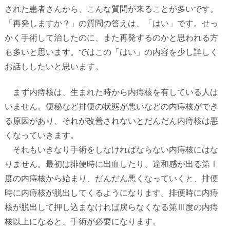
された患者さんから、こんな質問が来ることが多いです。
「再発しますか？」の質問の答えは、「はい」です。せっ
かく手術して治したのに、また再発するのかと思われる方
も多いと思います。ではこの「はい」の内容を少し詳しく
お話ししたいと思います。
まず内痔核は、生まれた時から内痔核を有している人は
いません。便秘など排便の状態が悪いなどの内痔核ができ
る原因があり、それが改善されないとだんだん内痔核は悪
くなっていきます。
それもいきなり手術をしなければならない内痔核にはな
りません。最初は排便時に出血したり、違和感が出る第Ⅰ
度の内痔核から始まり、だんだん悪くなっていくと、排便
時に内痔核が脱出してくるようになります。排便時に内痔
核が脱出して押し込まなければ戻らなくなる第Ⅲ度の内痔
核以上になると、手術が必要になります。