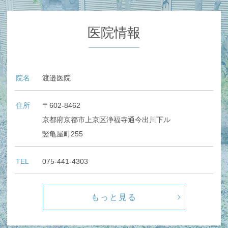
医院情報
院名
渡邉医院
住所
〒602-8462
京都府京都市上京区浄福寺通今出川下ル
竪亀屋町255
TEL
075-441-4303
もっと見る