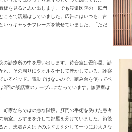
看板を見ると思い出します。でも渡邉医院の「肛門
ところで活躍はしていました。広告にはいつも、古
というキャッチフレーズを載せていました。「ただ
院の診療所の中を思い出します。待合室は畳部屋。診
かれ、その周りにタオルを干して乾かしている。診察
ているベッド。電動ではないので、踏み台を使ってベ
は
2
回の談話室のテーブルになっています。診察室は
。
、町家ならではの急な階段。肛門の手術を受けた患者
の病室。ふすまを介して部屋を分けていました。術後
ると、患者さんはそのふすまを外して一つにお大きな