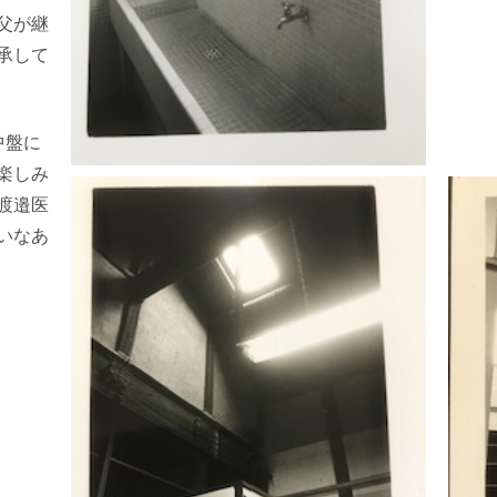
父が継
承して
中盤に
楽しみ
渡邉医
いなあ