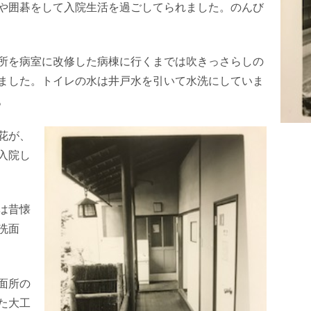
や囲碁をして入院生活を過ごしてられました。のんび
所を病室に改修した病棟に行くまでは吹きっさらしの
ました。トイレの水は井戸水を引いて水洗にしていま
。
花が、
入院し
は昔懐
洗面
面所の
た大工