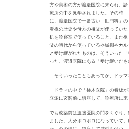
方や美術の方が渡邉医院に来られ、診
療所の中を見学されました。その時
に、渡邉医院で一番古い「肛門科」の
看板の歴史や母方の祖父が使っていた
机を診察室で使っていること。また祖
父の時代から使っている器械棚やカル
と受け継がれたものは、そういった「
った、渡邉医院にある「受け継いだも
そういったこともあってか、ドラマ
ドラマの中で「柿木医院」の看板が
立派に玄関前に鎮座して、診療所に来
でも改築前は渡邉医院の門をくぐり、
ました。大分ボロボロになっていて、
た。今の様に「鎮座して威厳を保つ」