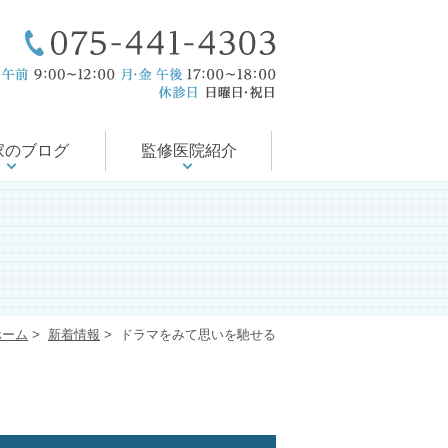
療後サポート
医の徒然日記
尻の病気
会・論文
の治療
当院のコンセプト
ドクター紹介
入院対応可能
診療案内
診療時間
アクセス
家のブログ
監修医院紹介
ホーム
>
新着情報
>
ドラマをみて思いを馳せる