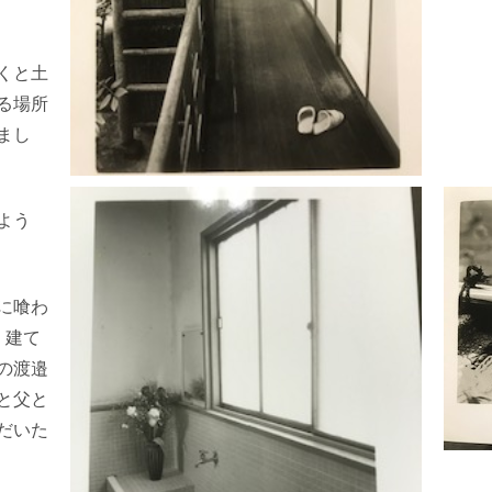
くと土
る場所
まし
よう
に喰わ
。建て
の渡邉
と父と
だいた