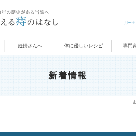
痔の治
肛門科
お
学
痔
妊婦さんへ
体に優しいレシピ
専門
新着情報