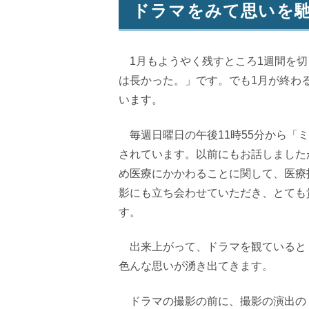
ドラマをみて思いを
1
月もようやく残すところ
1
週間を切
は長かった。」です。でも
1
月が終わ
います。
毎週日曜日の午後
11
時
55
分から「ミ
されています。以前にもお話しました
め医療にかかわることに関して、医療
影にも立ち会わせていただき、とても
す。
出来上がって、ドラマを観ていると
色んな思いが湧き出てきます。
ドラマの撮影の前に、撮影の演出の