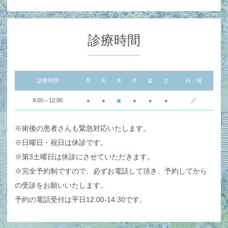
診療時間
診療時間
月
火
水
木
金
土
日・祝
9:00～12:00
●
●
✖️
●
●
●
／
※術後の患者さんも緊急対応いたします。
※日曜日・祝日は休診です。
※第3土曜日は休診にさせていただきます。
※完全予約制ですので、必ずお電話して頂き、予約してから
の受診をお願いいたします。
予約の電話受付は平日12:00-14:30です。