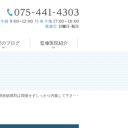
療後サポート
医の徒然日記
尻の病気
会・論文
の治療
当院のコンセプト
ドクター紹介
入院対応可能
診療案内
診療時間
アクセス
家のブログ
監修医院紹介
消炎鎮痛剤は我慢せずしっかり内服して下さ･･･