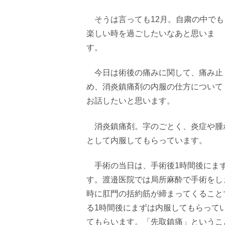
そうは言っても
12
月。自粛の中でも
楽しい時を過ごしたいなあと思いま
す。
今日は術後の痛みに関して、痛み止
め、消炎鎮痛剤の内服の仕方について
お話したいと思います。
消炎鎮痛剤。字のごとく、炎症や腫
として内服してもらっています。
手術の当日は、手術後
1
時間後にま
す。渡邉医院では局所麻酔で手術をし
時に肛門の括約筋が締まってくること
る
1
時間後にまずは内服してもらって
てもらいます。「先取鎮痛」というこ