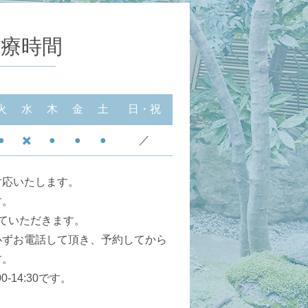
診療時間
火
水
木
金
土
日・祝
●
✖️
●
●
●
／
対応いたします。
す。
ていただきます。
必ずお電話して頂き、予約してから
す。
-14:30です。