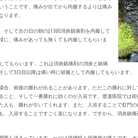
いうことです。痛みが出てから内服するよりは痛み
なります。
、そして次の日の朝の計
3
回消炎鎮痛剤を内服して
様に、痛みがあっても無くても内服してもらいま
してもらいます。これは消炎鎮痛剤の消炎と鎮痛
そして
3
日目以降は痛い時に頓服として内服してもらいます。
場合、術後の腫れが出ることがあります。ただこの腫れに対し
ること、そして一番腫れに効くのが入浴です。渡邉医院では術
た人も、腫れが引いてくれます。また、入浴することで肛門の
も、入浴することですごく楽になります。ですから、消炎鎮痛
間帯も決まっています。一つは排便時と排便後の痛みです。そ