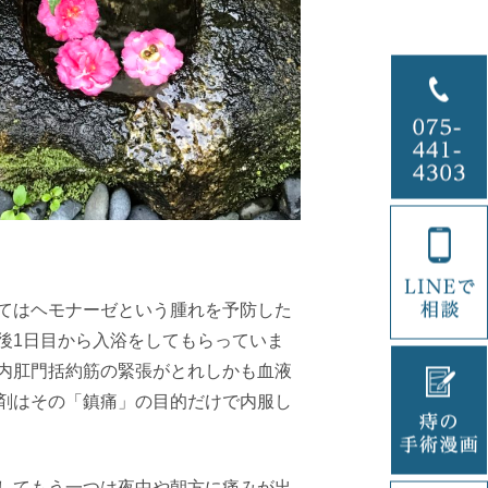
てはヘモナーゼという腫れを予防した
後
1
日目から入浴をしてもらっていま
内肛門括約筋の緊張がとれしかも血液
剤はその「鎮痛」の目的だけで内服し
してもう一つは夜中や朝方に痛みが出