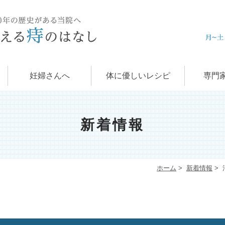
痔の治
肛門科
お
学
痔
妊婦さんへ
体に優しいレシピ
専門
新着情報
ホーム
>
新着情報
>