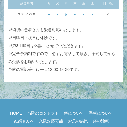
診療時間
月
火
水
木
金
土
日・祝
9:00～12:00
●
●
✖️
●
●
●
／
※術後の患者さんも緊急対応いたします。
※日曜日・祝日は休診です。
※第3土曜日は休診にさせていただきます。
※完全予約制ですので、必ずお電話して頂き、予約してから
の受診をお願いいたします。
予約の電話受付は平日12:00-14:30です。
HOME
｜
当院のコンセプト
｜
痔について
｜
手術について
｜
妊婦さんへ
｜
入院対応可能
｜
お尻の病気
｜
痔の治療
｜