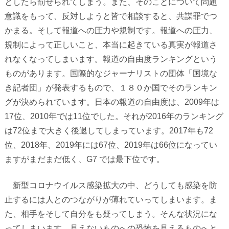
としたら罰せられてしまう。また、そのことについて問題
意識をもって、反対しようと皆で相談すると、共謀罪でつ
かまる。そして報道への圧力や規制です。報道への圧力、
規制によって正しいこと、本当に起きている真実が報道さ
れなくなってしまいます。報道の自由度ランキングという
ものがあります。国際的なジャーナリストの団体「国境な
き記者団」が発表するもので、１８０か国でそのランキン
グが決められています。日本の報道の自由度は、
2009
年は
17
位、
2010
年では
11
位でした。それが
2016
年のランキング
は
72
位まで大きく後退してしまっています。
2017
年も
72
位、
2018
年、
2019
年には
67
位、
2019
年は
66
位になってい
ますがまだまだ低く、
G7
では最下位です。
新型コロナウイルス感染拡大の中、どうしても感染を防
止するには人とのつながりが薄れていってしまいます。ま
た、相手をそして自分をも疑ってしまう。そんな状況にな
ってしまいます。見えないものへの恐怖を見えるものへと