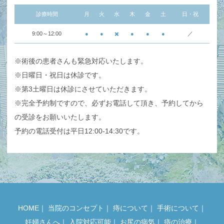
診療時間
月
火
水
木
金
土
日・祝
9:00～12:00
●
●
✖️
●
●
●
／
※術後の患者さんも緊急対応いたします。
※日曜日・祝日は休診です。
※第3土曜日は休診にさせていただきます。
※完全予約制ですので、必ずお電話して頂き、予約してから
の受診をお願いいたします。
予約の電話受付は平日12:00-14:30です。
HOME
｜
当院のコンセプト
｜
痔について
｜
手術について
｜
妊婦さんへ
｜
入院対応可能
｜
お尻の病気
｜
痔の治療
｜