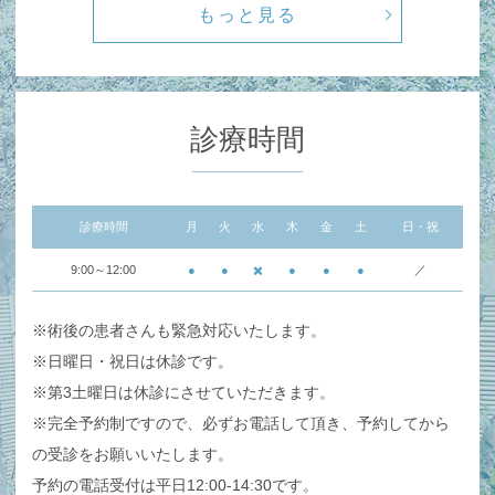
もっと見る
診療時間
診療時間
月
火
水
木
金
土
日・祝
9:00～12:00
●
●
✖️
●
●
●
／
※術後の患者さんも緊急対応いたします。
※日曜日・祝日は休診です。
※第3土曜日は休診にさせていただきます。
※完全予約制ですので、必ずお電話して頂き、予約してから
の受診をお願いいたします。
予約の電話受付は平日12:00-14:30です。