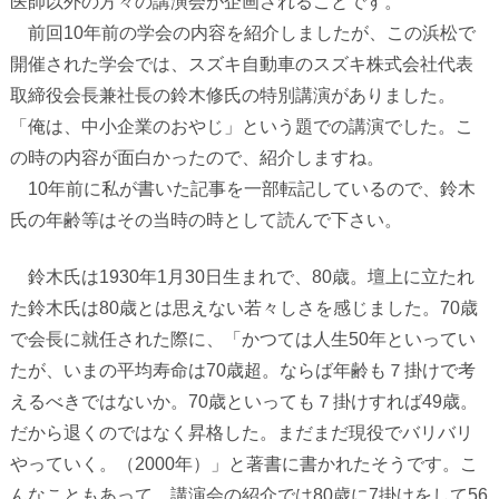
医師以外の方々の講演会が企画されることです。
前回
10
年前の学会の内容を紹介しましたが、この浜松で
開催された学会では、スズキ自動車のスズキ株式会社代表
取締役会長兼社長の鈴木修氏の特別講演がありました。
「俺は、中小企業のおやじ」という題での講演でした。こ
の時の内容が面白かったので、紹介しますね。
10
年前に私が書いた記事を一部転記しているので、鈴木
氏の年齢等はその当時の時として読んで下さい。
鈴木氏は
1930
年
1
月
30
日生まれで、
80
歳。壇上に立たれ
た鈴木氏は
80
歳とは思えない若々しさを感じました。
70
歳
で会長に就任された際に、「かつては人生
50
年といってい
たが、いまの平均寿命は
70
歳超。ならば年齢も７掛けで考
えるべきではないか。
70
歳といっても７掛けすれば
49
歳。
だから退くのではなく昇格した。まだまだ現役でバリバリ
やっていく。（
2000
年）」と著書に書かれたそうです。こ
んなこともあって、講演会の紹介では
80
歳に
7
掛けをして
56