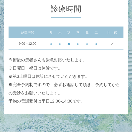
診療時間
診療時間
月
火
水
木
金
土
日・祝
9:00～12:00
●
●
✖️
●
●
●
／
※術後の患者さんも緊急対応いたします。
※日曜日・祝日は休診です。
※第3土曜日は休診にさせていただきます。
※完全予約制ですので、必ずお電話して頂き、予約してから
の受診をお願いいたします。
予約の電話受付は平日12:00-14:30です。