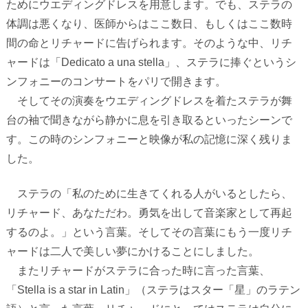
ためにウエディングドレスを用意します。でも、ステラの
体調は悪くなり、医師からはここ数日、もしくはここ数時
間の命とリチャードに告げられます。そのような中、リチ
ャードは「
Dedicato a una stella
」、ステラに捧ぐというシ
ンフォニーのコンサートをパリで開きます。
そしてその演奏をウエディングドレスを着たステラが舞
台の袖で聞きながら静かに息を引き取るといったシーンで
す。この時のシンフォニーと映像が私の記憶に深く残りま
した。
ステラの「私のために生きてくれる人がいるとしたら、
リチャード、あなただわ。勇気を出して音楽家として再起
するのよ。」という言葉。そしてその言葉にもう一度リチ
ャードは二人で美しい夢にかけることにしました。
またリチャードがステラに合った時に言った言葉、
「Stella is a star in Latin」（ステラはスター「星」のラテン