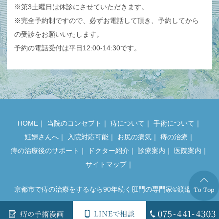
※第3土曜日は休診にさせていただきます。
※完全予約制ですので、必ずお電話して頂き、予約してから
の受診をお願いいたします。
予約の電話受付は平日12:00-14:30です。
HOME
｜
当院のコンセプト
｜
痔について
｜
手術について
｜
妊婦さんへ
｜
入院対応可能
｜
お尻の病気
｜
痔の治療
｜
痔の治療後のサポート
｜
ドクター紹介
｜
診療案内
｜
医院案内
｜
サイトマップ
｜
京都市で痔の治療をするなら90年続く肛門の専門家©渡邉医院