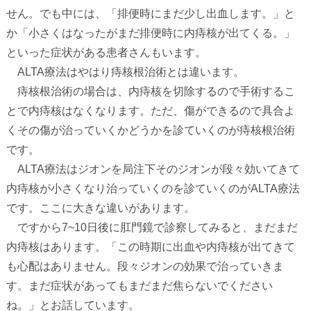
せん。でも中には、「排便時にまだ少し出血します。」と
か「小さくはなったがまだ排便時に内痔核が出てくる。」
といった症状がある患者さんもいます。
ALTA
療法はやはり痔核根治術とは違います。
痔核根治術の場合は、内痔核を切除するので手術するこ
とで内痔核はなくなります。ただ、傷ができるので具合よ
くその傷が治っていくかどうかを診ていくのが痔核根治術
です。
ALTA
療法はジオンを局注下そのジオンが段々効いてきて
内痔核が小さくなり治っていくのを診ていくのが
ALTA
療法
です。ここに大きな違いがあります。
ですから
7~10
日後に肛門鏡で診察してみると、まだまだ
内痔核はあります。「この時期に出血や内痔核が出てきて
も心配はありません。段々ジオンの効果で治っていきま
す。まだ症状があってもまだまだ焦らないでください
ね。」とお話しています。