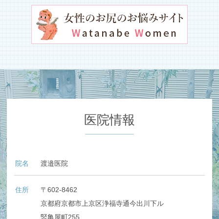
医院情報
院名
渡邉医院
住所
〒602-8462
京都府京都市上京区浄福寺通今出川下ル
竪亀屋町255