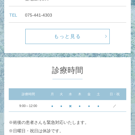
TEL
075-441-4303
もっと見る
診療時間
診療時間
月
火
水
木
金
土
日・祝
9:00～12:00
●
●
✖️
●
●
●
／
※術後の患者さんも緊急対応いたします。
※日曜日・祝日は休診です。