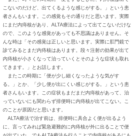
こないのだけど、出てくるような感じがする。」という患
者さんもいます。この感覚もその通りだと思います。実際
にまだ内痔核があり、
ALTA
療法によって出てこないだけな
ので、このような感覚があっても不思議はありません。そ
んな時は「その感覚は正しいと思います。実際に肛門鏡で
診てみるとまだ内痔核はあります。段々注射の効果が出て
内痔核が小さくなって治っていくとそのような症状も取れ
てきます。」とお話します。
またこの時期に「便が少し細くなったような気がす
る。」とか、「少し便が出にくい感じがする。」という患
者さんもいます。この症状もまだまだ内痔核があって、治
っていないにも関わらず排便時に内痔核が出てこない。こ
のことが原因だと思います。
ALTA
療法で治す前は、排便時に具合よく便が出るよう
に、言ってみれば緊急避難的に内痔核が外に出ることで便
が出ていた。でも
ALTA
療法を行うことで内痔核があるにも