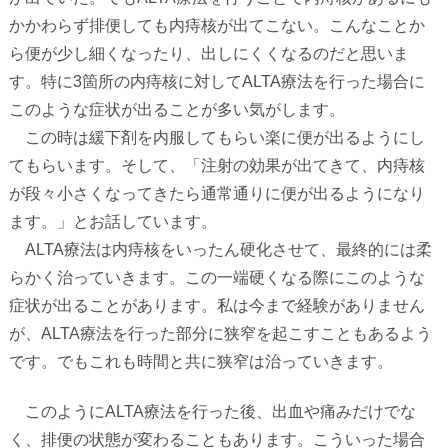
かかわらず排便しても内痔核が出てこない。こんなことか
ら便が少し細くなったり、出しにくくなるのだと思いま
す。特に
3
箇所の内痔核に対して
ALTA
療法を行った場合に
このような症状が出ることが多い気がします。
この時は緩下剤を内服してもらい楽に便が出るようにし
てもらいます。そして、「注射の効果が出てきて、内痔核
が段々小さくなってきたら通常通りに便が出るようになり
ます。」とお話しています。
ALTA
療法は内痔核をいったん硬化させて、最終的には柔
らかく治っていきます。この一端硬くなる際にこのような
症状が出ることがあります。私は今まで経験がありません
が、
ALTA
療法を行った部分に狭窄を起こすこともあるよう
です。でもこれも時間と共に狭窄は治っていきます。
このように
ALTA
療法を行った後、出血や痛みだけでな
く、排便の状態が変わることもあります。こういった場合