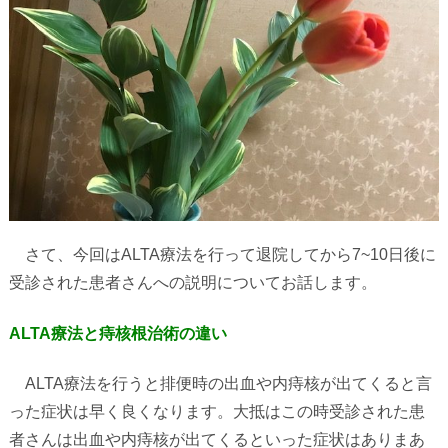
さて、今回は
ALTA
療法を行って退院してから
7~10
日後に
受診された患者さんへの説明についてお話します。
ALTA療法と痔核根治術の違い
ALTA
療法を行うと排便時の出血や内痔核が出てくると言
った症状は早く良くなります。大抵はこの時受診された患
者さんは出血や内痔核が出てくるといった症状はありまあ