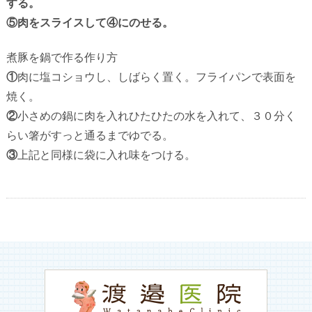
する。
⑤
肉をスライスして④にのせる。
煮豚を鍋で作る作り方
①
肉に塩コショウし、しばらく置く。フライパンで表面を
焼く。
②
小さめの鍋に肉を入れひたひたの水を入れて、３０分く
らい箸がすっと通るまでゆでる。
③
上記と同様に袋に入れ味をつける。