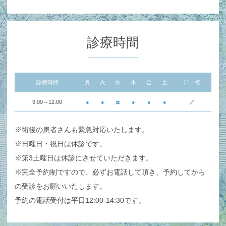
診療時間
診療時間
月
火
水
木
金
土
日・祝
9:00～12:00
●
●
✖️
●
●
●
／
※術後の患者さんも緊急対応いたします。
※日曜日・祝日は休診です。
※第3土曜日は休診にさせていただきます。
※完全予約制ですので、必ずお電話して頂き、予約してから
の受診をお願いいたします。
予約の電話受付は平日12:00-14:30です。