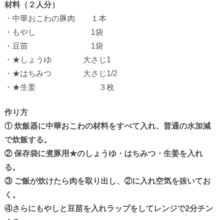
材料（２人分）
・中華おこわの豚肉 １本
・もやし 1袋
・豆苗 1袋
・★しょうゆ 大さじ1
・★はちみつ 大さじ1/2
・★生姜 ３枚
作り方
①
炊飯器に中華おこわの材料をすべて入れ、普通の水加減
で炊飯する。
②
保存袋に煮豚用★のしょうゆ・はちみつ・生姜を入れ
る。
③
ご飯が炊けたら肉を取り出し、②に入れ空気を抜いてお
く。
④
さらにもやしと豆苗を入れラップをしてレンジで2分チン