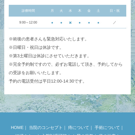
診療時間
月
火
水
木
金
土
日・祝
9:00～12:00
●
●
✖️
●
●
●
／
※術後の患者さんも緊急対応いたします。
※日曜日・祝日は休診です。
※第3土曜日は休診にさせていただきます。
※完全予約制ですので、必ずお電話して頂き、予約してから
の受診をお願いいたします。
予約の電話受付は平日12:00-14:30です。
HOME
｜
当院のコンセプト
｜
痔について
｜
手術について
｜