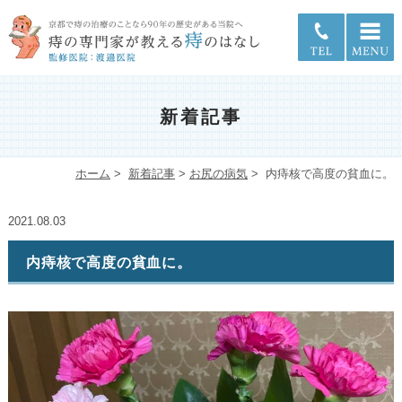
新着記事
ホーム
>
新着記事
>
お尻の病気
>
内痔核で高度の貧血に。
2021.08.03
内痔核で高度の貧血に。