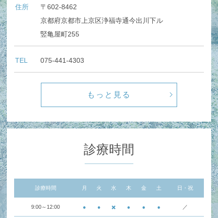
住所
〒602-8462
京都府京都市上京区浄福寺通今出川下ル
竪亀屋町255
TEL
075-441-4303
もっと見る
診療時間
診療時間
月
火
水
木
金
土
日・祝
9:00～12:00
●
●
✖️
●
●
●
／