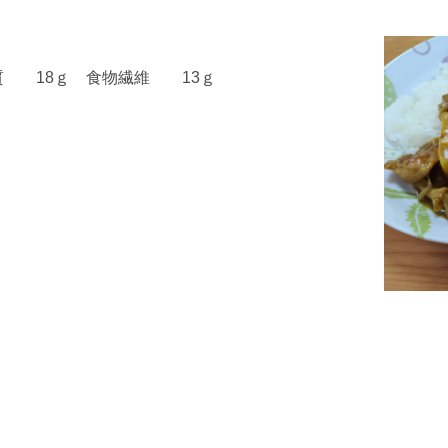
く質
18
ｇ 食物繊維
13
ｇ