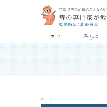
手術について
痔について
ホーム
痔のこと
2021.05.16