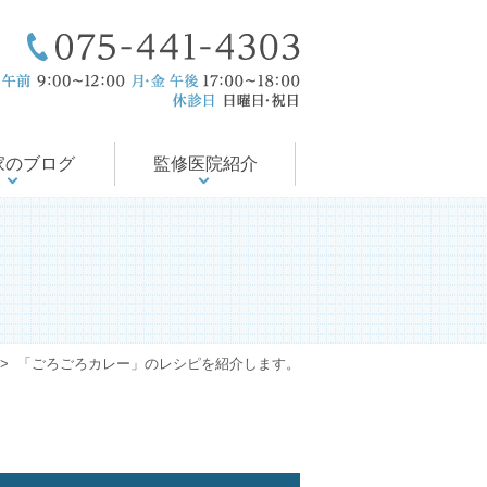
療後サポート
医の徒然日記
尻の病気
会・論文
の治療
当院のコンセプト
ドクター紹介
入院対応可能
診療案内
診療時間
アクセス
家のブログ
監修医院紹介
>
「ごろごろカレー」のレシピを紹介します。