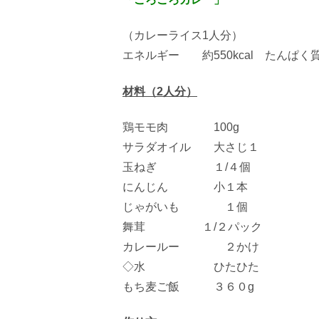
（カレーライス
1
人分）
エネルギー 約
550kcal
たんぱ
材料（
2
人分）
鶏モモ肉
100g
サラダオイル 大さじ１
玉ねぎ １
/
４個
にんじん 小１本
じゃがいも １個
舞茸 １
/
２パック
カレールー ２かけ
◇水 ひたひた
もち麦ご飯 ３６０
g