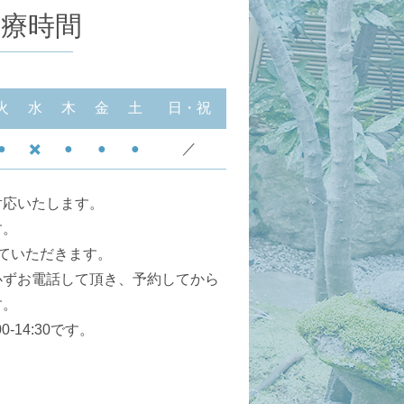
診療時間
火
水
木
金
土
日・祝
●
✖️
●
●
●
／
対応いたします。
す。
ていただきます。
必ずお電話して頂き、予約してから
す。
-14:30です。