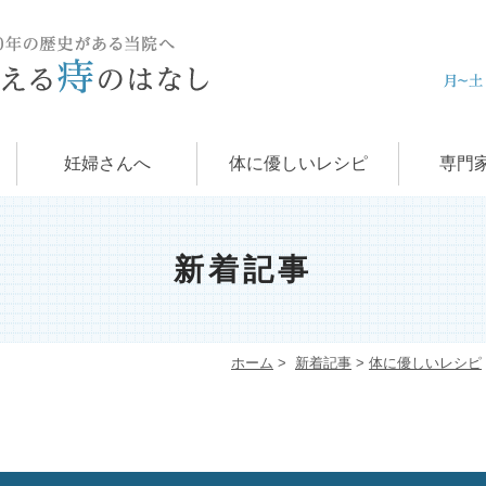
痔の治
肛門科
お
学
痔
妊婦さんへ
体に優しいレシピ
専門
新着記事
ホーム
>
新着記事
>
体に優しいレシピ