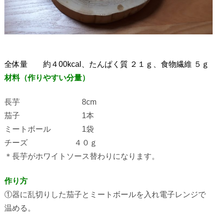
全体量 約４
00kcal
、たんぱく質 ２１ｇ、食物繊維 ５ｇ
材料（作りやすい分量）
長芋
8cm
茄子
1
本
ミートボール
1
袋
チーズ ４０ｇ
＊長芋がホワイトソース替わりになります。
作り方
①器に乱切りした茄子とミートボールを入れ電子レンジで
温める。