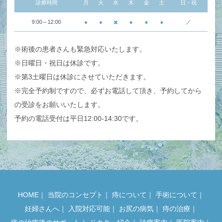
診療時間
月
火
水
木
金
土
日・祝
9:00～12:00
●
●
✖️
●
●
●
／
※術後の患者さんも緊急対応いたします。
※日曜日・祝日は休診です。
※第3土曜日は休診にさせていただきます。
※完全予約制ですので、必ずお電話して頂き、予約してから
の受診をお願いいたします。
予約の電話受付は平日12:00-14:30です。
HOME
｜
当院のコンセプト
｜
痔について
｜
手術について
｜
妊婦さんへ
｜
入院対応可能
｜
お尻の病気
｜
痔の治療
｜