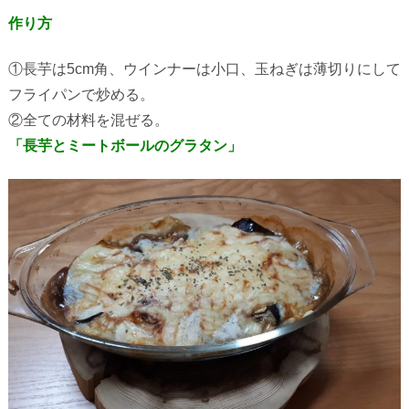
作り方
①長芋は
5cm
角、ウインナーは小口、玉ねぎは薄切りにして
フライパンで炒める。
②全ての材料を混ぜる。
「長芋とミートボールのグラタン」