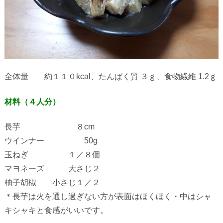
全体量 約１１０
kcal
、たんぱく質 ３ｇ、食物繊維
1.2
ｇ
材料（４人分）
長芋 ８
cm
ウインナー
50g
玉ねぎ １／８個
マヨネーズ 大さじ２
柚子胡椒 小さじ１／２
＊長芋は火を通し過ぎない方が表面はほくほく・中はシャ
キシャキと食感がいいです。