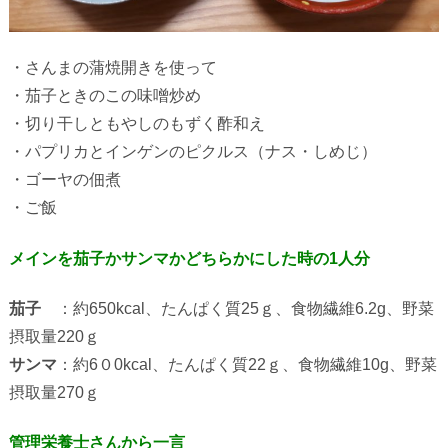
・さんまの蒲焼開きを使って
・茄子ときのこの味噌炒め
・切り干しともやしのもずく酢和え
・パプリカとインゲンのピクルス（ナス・しめじ）
・ゴーヤの佃煮
・ご飯
メインを茄子かサンマかどちらかにした時の1人分
茄子
：約
650kcal
、たんぱく質
25
ｇ、食物繊維
6.2g
、野菜
摂取量
220
ｇ
サンマ
：約
6
０
0kcal
、たんぱく質
22
ｇ、食物繊維
10g
、野菜
摂取量
270
ｇ
管理栄養士さんから一言