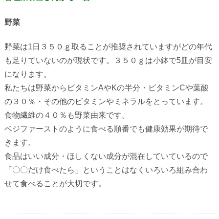
野菜
野菜は
1
日３５０ｇ取ることが推奨されていますがどの年代
も足りていないのが現状です。３５０ｇは小鉢で
5
皿が目安
になります。
私たちは野菜からビタミン
A
や
K
の半分・ビタミン
C
や葉酸
の３０％・その他のビタミンやミネラルをとっています。
食物繊維の４０％も野菜由来です。
ベジファーストのように食べる順番でも健康効果が期待で
きます。
食品はいい成分・ほしくない成分が混在していているので
「〇〇だけ食べたら」ということはなくいろいろ組み合わ
せて食べることが大切です。