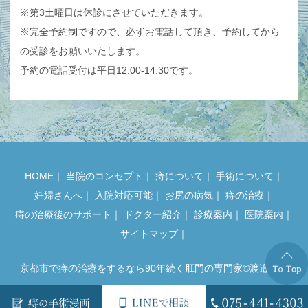
※第3土曜日は休診にさせていただきます。
※完全予約制ですので、必ずお電話して頂き、予約してから
の受診をお願いいたします。
予約の電話受付は平日12:00-14:30です。
HOME
｜
当院のコンセプト
｜
痔について
｜
手術について
｜
妊婦さんへ
｜
入院対応可能
｜
お尻の病気
｜
痔の治療
｜
痔の治療後のサポート
｜
ドクター紹介
｜
診療案内
｜
医院案内
｜
サイトマップ
｜
京都市で痔の治療をするなら90年続く肛門の専門家©渡邉医院