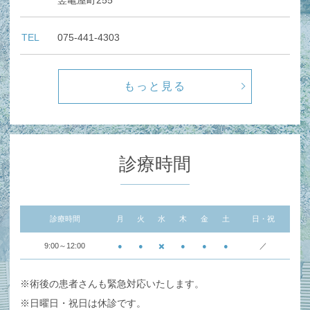
TEL
075-441-4303
もっと見る
診療時間
診療時間
月
火
水
木
金
土
日・祝
9:00～12:00
●
●
✖️
●
●
●
／
※術後の患者さんも緊急対応いたします。
※日曜日・祝日は休診です。