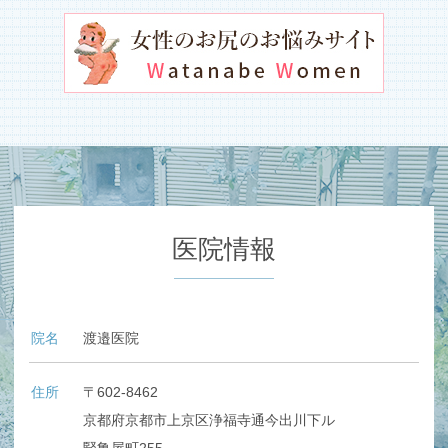
医院情報
院名
渡邉医院
住所
〒602-8462
京都府京都市上京区浄福寺通今出川下ル
竪亀屋町255