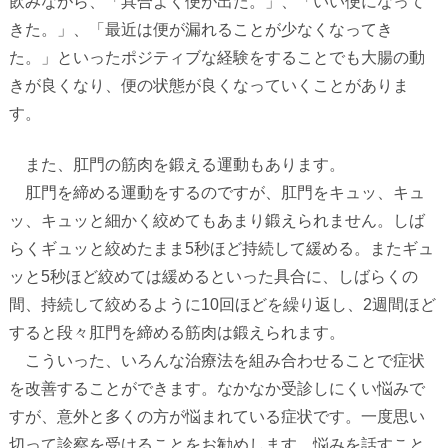
飲みながら、「具合よく便が出た。」、「いい便になって
きた。」、「最近は便が漏れることが少なくなってき
た。」といったポジティブな経験をすることでも大腸の動
きが良くなり、便の状態が良くなっていくことがありま
す。
また、肛門の筋肉を鍛える運動もあります。
肛門を締める運動をするのですが、肛門をキュッ、キュ
ッ、キュッと細かく絞めてもあまり鍛えられません。しば
らくギュッと絞めたまま
5
秒ほど持続して緩める。またギュ
ッと
5
秒ほど絞めては緩めるといった具合に、しばらくの
間、持続して絞めるように
10
回ほどを繰り返し、
2
週間ほど
すると段々肛門を締める筋肉は鍛えられます。
こういった、いろんな治療法を組み合わせることで症状
を改善することができます。なかなか受診しにくい悩みで
すが、意外と多くの方が悩まれている症状です。一度思い
切って診察を受けることをお勧めします。悩みを話すこと