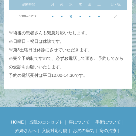
診療時間
月
火
水
木
金
土
日・祝
9:00～12:00
●
●
✖️
●
●
●
／
※術後の患者さんも緊急対応いたします。
※日曜日・祝日は休診です。
※第3土曜日は休診にさせていただきます。
※完全予約制ですので、必ずお電話して頂き、予約してから
の受診をお願いいたします。
予約の電話受付は平日12:00-14:30です。
HOME
｜
当院のコンセプト
｜
痔について
｜
手術について
｜
妊婦さんへ
｜
入院対応可能
｜
お尻の病気
｜
痔の治療
｜