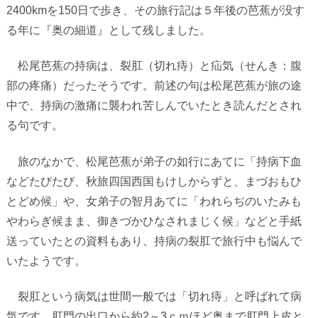
2400km
を
150
日で歩き、その旅行記は５年後の芭蕉が没す
る年に『奥の細道』として残しました。
松尾芭蕉の持病は、裂肛（切れ痔）と疝気（せんき：腹
部の疼痛）だったそうです。前述の句は松尾芭蕉が旅の途
中で、持病の激痛に襲われ苦しんでいたとき読んだとされ
る句です。
旅のなかで、松尾芭蕉が弟子の如行にあてに「持病下血
などたびたび、秋旅四国西国もけしからずと、まづおもひ
とどめ候」や、女弟子の智月あてに「われらぢのいたみも
やわらぎ候まま、御きづかひなされまじく候」などと手紙
送っていたとの資料もあり、持病の裂肛で旅行中も悩んで
いたようです。
裂肛という病気は世間一般では「切れ痔」と呼ばれて病
気です。肛門の出口から約
2
～
3
ｃｍほど奥まで肛門上皮と