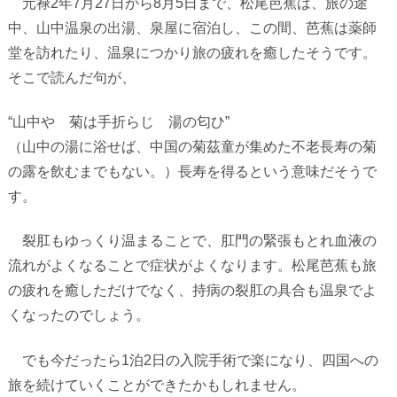
元禄
2
年
7
月
27
日から
8
月
5
日まで、松尾芭蕉は、旅の途
中、山中温泉の出湯、泉屋に宿泊し、この間、芭蕉は薬師
堂を訪れたり、温泉につかり旅の疲れを癒したそうです。
そこで読んだ句が、
“山中や 菊は手折らじ 湯の匂ひ”
（山中の湯に浴せば、中国の菊茲童が集めた不老長寿の菊
の露を飲むまでもない。）長寿を得るという意味だそうで
す。
裂肛もゆっくり温まることで、肛門の緊張もとれ血液の
流れがよくなることで症状がよくなります。松尾芭蕉も旅
の疲れを癒しただけでなく、持病の裂肛の具合も温泉でよ
くなったのでしょう。
でも今だったら
1
泊
2
日の入院手術で楽になり、四国への
旅を続けていくことができたかもしれません。