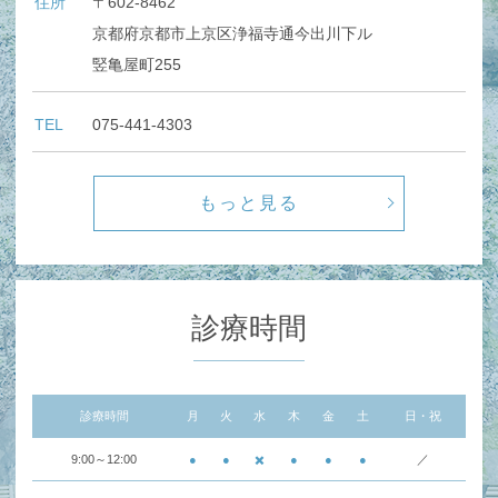
住所
〒602-8462
京都府京都市上京区浄福寺通今出川下ル
竪亀屋町255
TEL
075-441-4303
もっと見る
診療時間
診療時間
月
火
水
木
金
土
日・祝
9:00～12:00
●
●
✖️
●
●
●
／