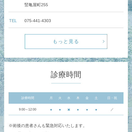
竪亀屋町255
TEL
075-441-4303
もっと見る
診療時間
診療時間
月
火
水
木
金
土
日・祝
9:00～12:00
●
●
✖️
●
●
●
／
※術後の患者さんも緊急対応いたします。