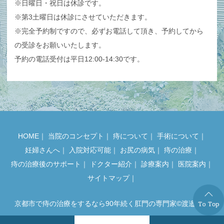
※日曜日・祝日は休診です。
※第3土曜日は休診にさせていただきます。
※完全予約制ですので、必ずお電話して頂き、予約してから
の受診をお願いいたします。
予約の電話受付は平日12:00-14:30です。
HOME
｜
当院のコンセプト
｜
痔について
｜
手術について
｜
妊婦さんへ
｜
入院対応可能
｜
お尻の病気
｜
痔の治療
｜
痔の治療後のサポート
｜
ドクター紹介
｜
診療案内
｜
医院案内
｜
サイトマップ
｜
京都市で痔の治療をするなら90年続く肛門の専門家©渡邉医院