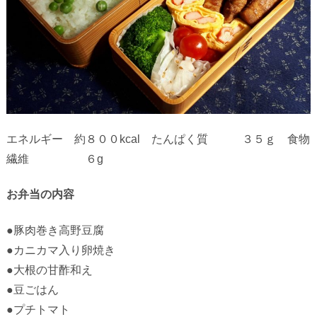
エネルギー 約８００
kcal
たんぱく質 ３５ｇ
食物
繊維 ６
g
お弁当の内容
●豚肉巻き高野豆腐
●カニカマ入り卵焼き
●大根の甘酢和え
●豆ごはん
●プチトマト