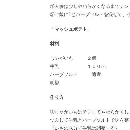
①人参は少しやわらかくなるまでチン
②ご飯に
1
とハーブソルトを混ぜて、
「マッシュポテト」
材料
じゃがいも ２個
牛乳 １００㏄
ハーブソルト 適宜
胡椒
作り方
①じゃがいもはチンしてやわらかくし
つぶして牛乳とハーブソルトで味を整
（いもの水分で牛乳は調整する）