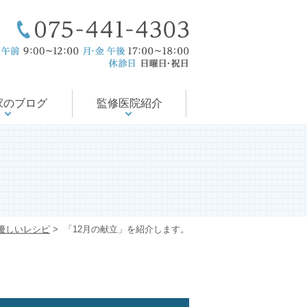
療後サポート
医の徒然日記
尻の病気
会・論文
の治療
当院のコンセプト
ドクター紹介
入院対応可能
診療案内
診療時間
アクセス
家のブログ
監修医院紹介
優しいレシピ
>
「12月の献立」を紹介します。