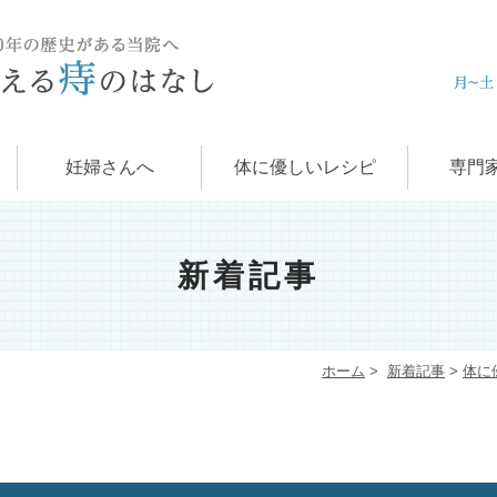
痔の治
肛門科
お
学
痔
妊婦さんへ
体に優しいレシピ
専門
新着記事
ホーム
>
新着記事
>
体に