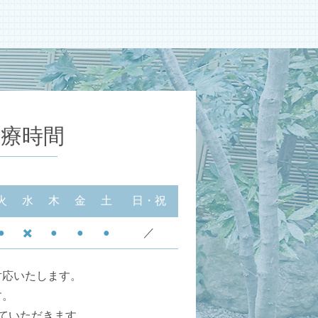
診療時間
火
水
木
金
土
日・祝
●
✖️
●
●
●
／
対応いたします。
す。
ていただきます。