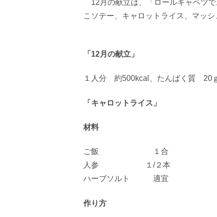
12月の献立は、「ロールキャベツで
こソテー、キャロットライス、マッシ
「12月の献立」
１人分 約
500kcal
、たんぱく質
20
「キャロットライス」
材料
ご飯 １合
人参 １
/
２本
ハーブソルト 適宜
作り方