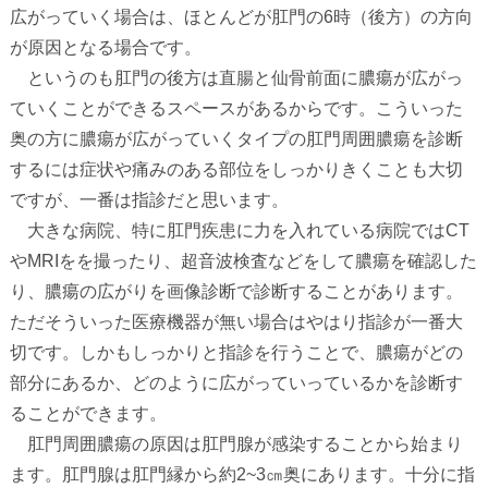
広がっていく場合は、ほとんどが肛門の
6
時（後方）の方向
が原因となる場合です。
というのも肛門の後方は直腸と仙骨前面に膿瘍が広がっ
ていくことができるスペースがあるからです。こういった
奥の方に膿瘍が広がっていくタイプの肛門周囲膿瘍を診断
するには症状や痛みのある部位をしっかりきくことも大切
ですが、一番は指診だと思います。
大きな病院、特に肛門疾患に力を入れている病院では
CT
や
MRI
をを撮ったり、超音波検査などをして膿瘍を確認した
り、膿瘍の広がりを画像診断で診断することがあります。
ただそういった医療機器が無い場合はやはり指診が一番大
切です。しかもしっかりと指診を行うことで、膿瘍がどの
部分にあるか、どのように広がっていっているかを診断す
ることができます。
肛門周囲膿瘍の原因は肛門腺が感染することから始まり
ます。肛門腺は肛門縁から約
2~3
㎝奥にあります。十分に指