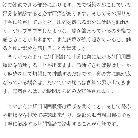
診で診察できる部分にあります。指で感染を起こしている
部分を触診すると必ず圧痛があります。そしてその周りを
丁寧に診察していくと、圧痛を感じる部分に硬結を触れた
り、少しブヨブヨしたような、膿が溜まっているのを指で
感じることが出来ます。また炎症が強く起きていると、触
ると硬い部分を感じることが出来ます。
そういったように肛門指診で十分に奥に広がる肛門周囲
膿瘍を診断することが出来ます。診断できれば後はしっか
り麻酔をして切開して排膿するだけです。奥の方に膿が広
がっている場合は、たいていの場合は多量の膿が出てきま
す。患者さんはこの瞬間から痛みが軽減されます。
このように肛門周囲膿瘍は症状を聞くこと、そして発赤
や腫脹がを視診で確認出来たり、深部の肛門周囲膿瘍でも
丁寧に触診する肛門指診で診断することが可能です。