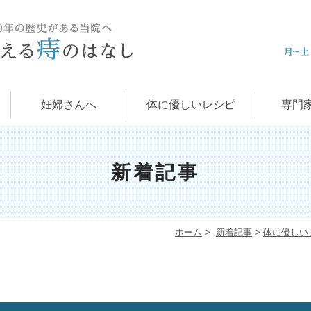
痔の治
肛門科
お
学
痔
妊婦さんへ
体に優しいレシピ
専門
新着記事
ホーム
>
新着記事
>
体に優しい