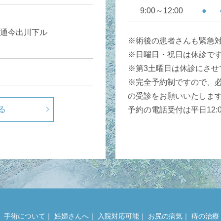
9:00～12:00
●
通今出川下ル
※術後の患者さんも緊急
※日曜日・祝日は休診で
※第3土曜日は休診にさせ
※完全予約制ですので、
の受診をお願いいたしま
る
予約の電話受付は平日12:00
｜
手術について
｜
妊婦さんへ
｜
入院対応可能
｜
お尻の病気
｜
痔の治療