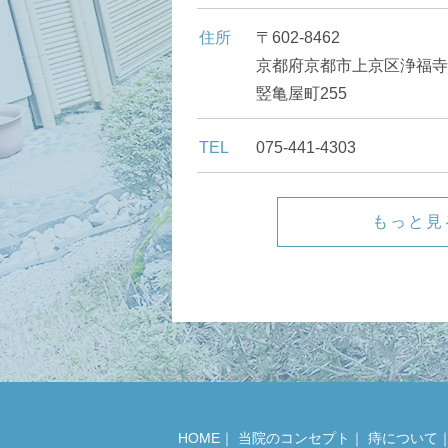
住所
〒602-8462
京都府京都市上京区浄福寺
竪亀屋町255
TEL
075-441-4303
もっと見
HOME
｜
当院のコンセプト
｜
痔について