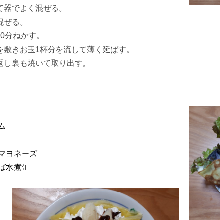
て器でよく混ぜる。
混ぜる。
0分ねかす。
を敷きお玉1杯分を流して薄く延ばす。
返し裏も焼いて取り出す。
ム
マヨネーズ
ば水煮缶