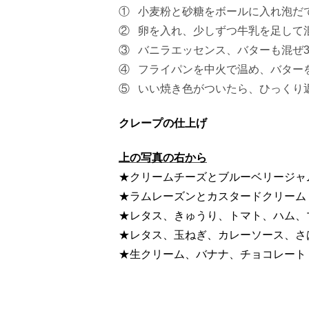
① 小麦粉と砂糖をボールに入れ泡だ
② 卵を入れ、少しずつ牛乳を足して
③ バニラエッセンス、バターも混ぜ3
④ フライパンを中火で温め、バター
⑤ いい焼き色がついたら、ひっくり
クレープの仕上げ
上の写真の右から
★クリームチーズとブルーベリージャ
★ラムレーズンとカスタードクリーム
★レタス、きゅうり、トマト、ハム、
★レタス、玉ねぎ、カレーソース、さ
★生クリーム、バナナ、チョコレート