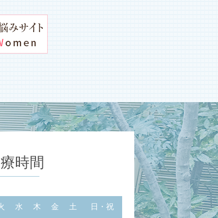
診療時間
火
水
木
金
土
日・祝