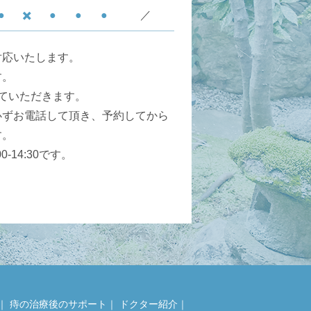
●
✖️
●
●
●
／
対応いたします。
す。
ていただきます。
必ずお電話して頂き、予約してから
す。
-14:30です。
｜
痔の治療後のサポート
｜
ドクター紹介
｜