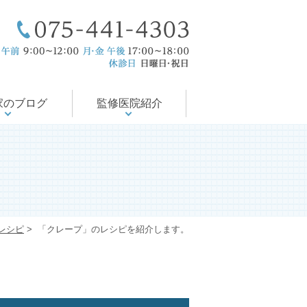
療後サポート
医の徒然日記
尻の病気
会・論文
の治療
当院のコンセプト
ドクター紹介
入院対応可能
診療案内
診療時間
アクセス
家のブログ
監修医院紹介
レシピ
>
「クレープ」のレシピを紹介します。