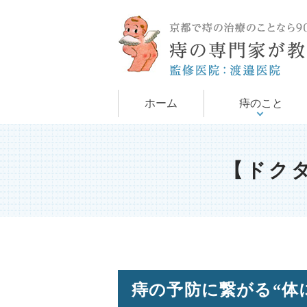
手術について
痔について
ホーム
痔のこと
【ドク
痔の予防に繋がる“体