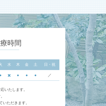
診療時間
火
水
木
金
土
日・祝
●
✖️
●
●
●
／
対応いたします。
す。
ていただきます。