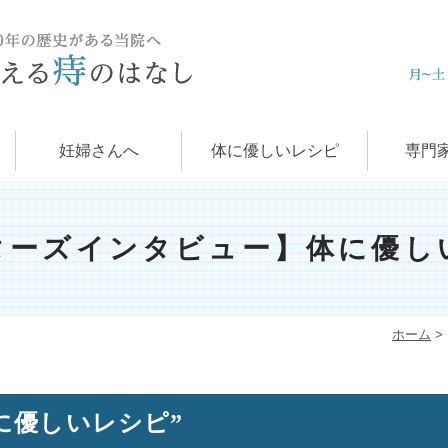
痔の治
肛門科
お
学
痔
妊婦さんへ
体に優しいレシピ
専門
ターズインタビュー】体に優し
ホーム
>
に優しいレシピ”