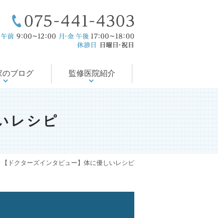
療後サポート
医の徒然日記
尻の病気
会・論文
の治療
当院のコンセプト
ドクター紹介
入院対応可能
診療案内
診療時間
アクセス
家のブログ
監修医院紹介
いレシピ
【ドクターズインタビュー】体に優しいレシピ